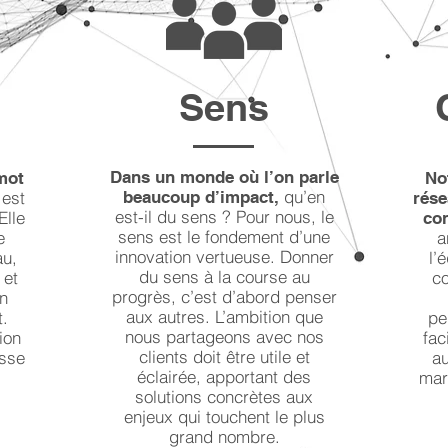
Sens
Dans un monde où l’on parle
mot
No
qu’en
 est
beaucoup d’impact,
rése
est-il du sens ? Pour nous, le
Elle
co
sens est le fondement d’une
e
a
innovation vertueuse. Donner
au,
l’
du sens à la course au
 et
co
progrès, c’est d’abord penser
un
aux autres. L’ambition que
t.
pe
nous partageons avec nos
ion
fac
clients doit être utile et
usse
au
éclairée, apportant des
mar
solutions concrètes aux
enjeux qui touchent le plus
grand nombre.