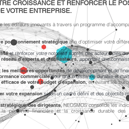
TRE CROISSANCE ET RENFORCER LE PO
E VOTRE ENTREPRISE.
es éditeurs innovants à travers un programme d’accomp
afin d’optimiser votre différ
otre positionnement stratégique
et renforcer votre notoriété auprès des acteurs clés du
ilité
apportant une connais
n réseau d’experts et d’utilisateurs,
.
de développement et de fina
er les meilleures opportunités
pour une croissance durable et maît
rformance commerciale
en évitant les surc
 efficace de votre budget d’expansion,
selon un cadre défini et des objectifs 
rer votre expansion
NEOSMOS consolide les indic
 stratégique des dirigeants,
r la pérennité financière et la croissance durable des