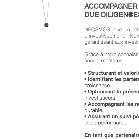
ACCOMPAGNER 
DUE DILIGENCE
NÉOSMOS joue un rôle
d’investissement. No
garantissant aux inves
Grâce à notre connaiss
financements en :
•
Structurant et valor
•
Identifiant les part
croissance.
•
Optimisant la présen
investisseurs.
•
Accompagnant les n
durable.
•
Assurant un suivi p
et de performance.
En tant que partenair