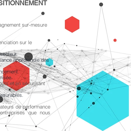
SITIONNEMENT
agnement sur-mesure
enciation sur le
 secteur.
sance approfondie des
ncement.
risée.
oûts et en sécurisant
mesurables.
ateurs de performance
 entreprises que nous