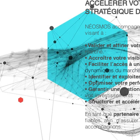
ACCÉLÉRER VO
STRATÉGIQUE D
NÉOSMOS accompagne l
visant à :
​• Valider et affiner v
marché.
• Accroître votre visib
• Faciliter l’accès à u
dynamiques du marché
• Identifier et exploit
• Optimiser votre pe
• Garantir une gestion
vos investissements
• Structurer et accélé
En tant que
partenaire
fiables afin d’assure
accompagnons.